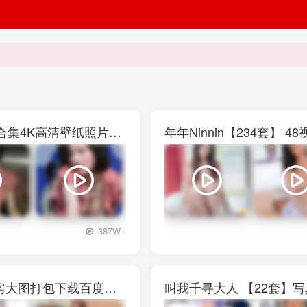
权恩妃水弹音乐节【27V】29P写真素材大合集4K高清壁纸照片素材
年年Ninnin【234套】
+3
387W+
西呱呀呀呀【13套]】写真壁纸素材图包私房大图打包下载百度网盘
叫我千寻大人 【22套】