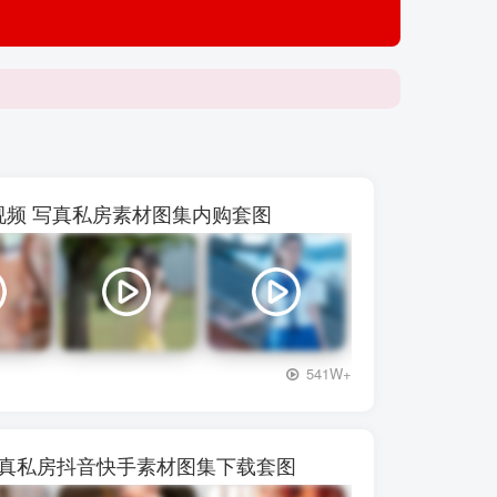
【p***
 48视频 写真私房素材图集内购套图
+3
541W+
写真私房抖音快手素材图集下载套图