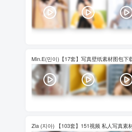
Min.E(민이)【17套】写真壁纸素材图包
Zia (지아) 【103套】151视频 私人写