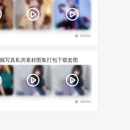
+3
546W+
】28视频写真私房素材图集打包下载套图
+3
485W+