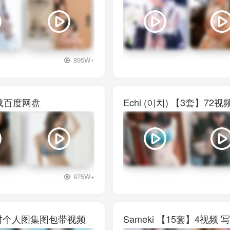
+3
895W+
下载百度网盘
Echi (이치) 【3套】
+3
975W+
真素材个人图集图包带视频
Sameki 【15套】4视