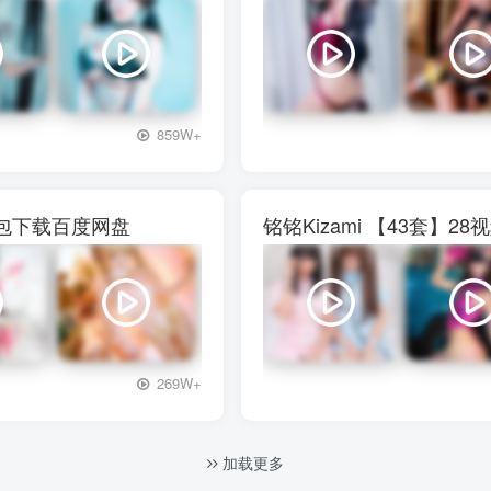
+3
859W+
图包下载百度网盘
铭铭Kizami 【43套
+3
269W+
加载更多