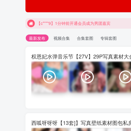
【c****9】1分钟前开通会员成为男团嘉宾
最新发布
视频合集
合集套图
专辑套图