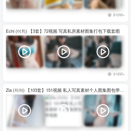
816W+
Echi (이치) 【3套】72视频 写真私房素材图集打包下载套图
918W+
Zia (지아) 【103套】151视频 私人写真素材个人图集图包带视频