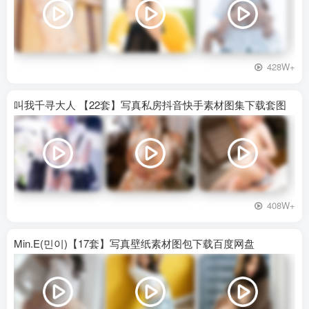
428W+
叫我千寻大人 【22套】写真私房抖音快手素材图集下载套图
408W+
Min.E(민이)【17套】写真壁纸素材图包下载百度网盘