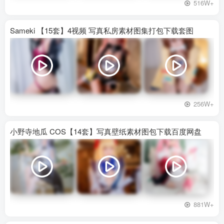
516W+
Sameki 【15套】4视频 写真私房素材图集打包下载套图
256W+
小野寺地瓜 COS【14套】写真壁纸素材图包下载百度网盘
881W+