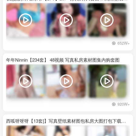
652W+
年年Ninnin【234套】 48视频 写真私房素材图集内购套图
920W+
西呱呀呀呀【13套]】写真壁纸素材图包私房大图打包下载百度网盘