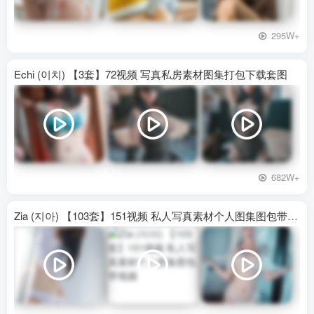
295W+
Echi (이치) 【3套】72视频 写真私房素材图集打包下载套图
682W+
Zia (지아) 【103套】151视频 私人写真素材个人图集图包带视频