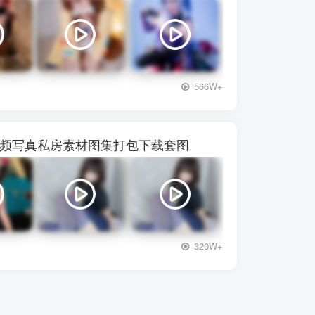
+3
566W+
】28视频写真私房素材图集打包下载套图
+3
320W+