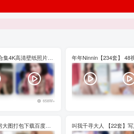
权恩妃水弹音乐节【27V】29P写真素材大合集4K高清壁纸照片素材
年年Ninnin【234套】
+3
658W+
西呱呀呀呀【13套]】写真壁纸素材图包私房大图打包下载百度网盘
叫我千寻大人 【22套】