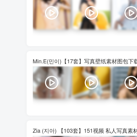
Min.E(민이)【17套】写真壁纸素材图包
Zia (지아) 【103套】151视频 私人写