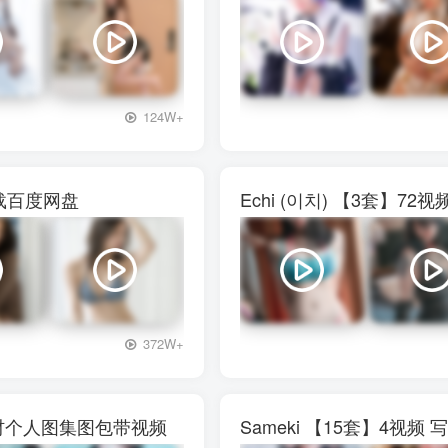
+3
124W+
下载百度网盘
Echi (이치) 【3套】
+3
372W+
真素材个人图集图包带视频
Sameki 【15套】4视