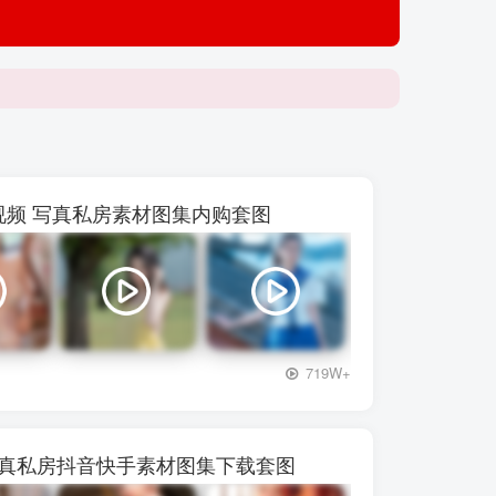
【p***
 48视频 写真私房素材图集内购套图
+3
719W+
写真私房抖音快手素材图集下载套图