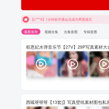
【c****9】1分钟前开通会员成为男团嘉宾
最新发布
视频合集
合集套图
专辑套图