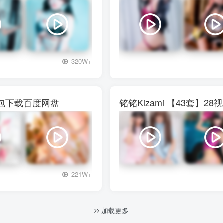
+3
320W+
图包下载百度网盘
铭铭Kizami 【43套
+3
221W+
加载更多