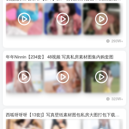
293W+
年年Ninnin【234套】 48视频 写真私房素材图集内购套图
323W+
西呱呀呀呀【13套]】写真壁纸素材图包私房大图打包下载百度网盘