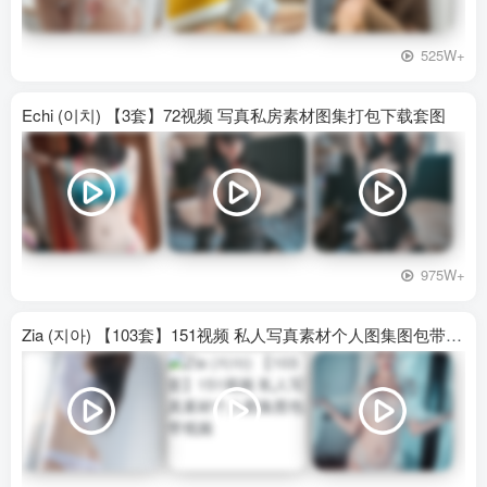
525W+
Echi (이치) 【3套】72视频 写真私房素材图集打包下载套图
975W+
Zia (지아) 【103套】151视频 私人写真素材个人图集图包带视频