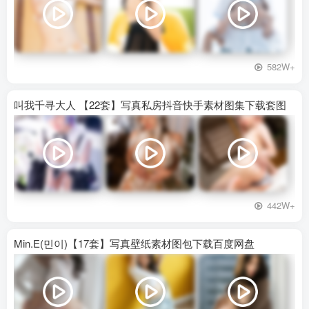
582W+
叫我千寻大人 【22套】写真私房抖音快手素材图集下载套图
442W+
Min.E(민이)【17套】写真壁纸素材图包下载百度网盘