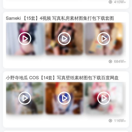
410W+
Sameki 【15套】4视频 写真私房素材图集打包下载套图
684W+
小野寺地瓜 COS【14套】写真壁纸素材图包下载百度网盘
116W+