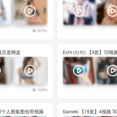
+3
997W+
下载百度网盘
Echi (이치) 【3套】
+3
153W+
真素材个人图集图包带视频
Sameki 【15套】4视