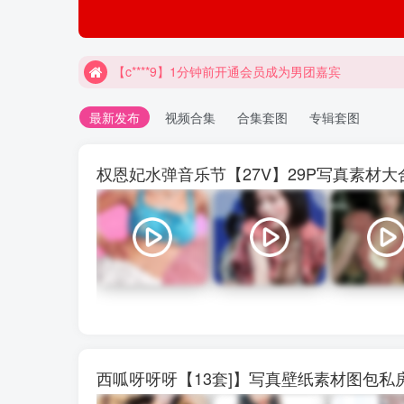
【c****9】1分钟前开通会员成为男团嘉宾
最新发布
视频合集
合集套图
专辑套图