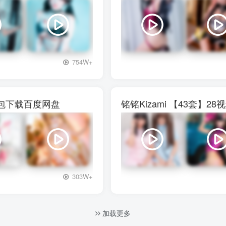
+3
754W+
图包下载百度网盘
铭铭Kizami 【43套
+3
303W+
加载更多