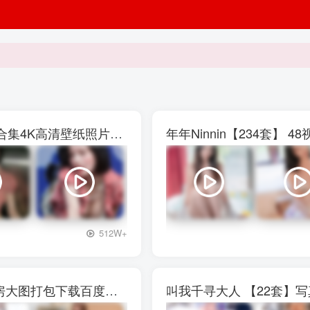
权恩妃水弹音乐节【27V】29P写真素材大合集4K高清壁纸照片素材
年年Ninnin【234套】
+3
512W+
西呱呀呀呀【13套]】写真壁纸素材图包私房大图打包下载百度网盘
叫我千寻大人 【22套】