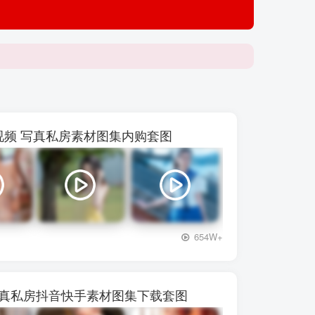
【p***
 48视频 写真私房素材图集内购套图
+3
654W+
写真私房抖音快手素材图集下载套图