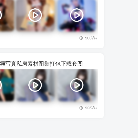
+3
580W+
】28视频写真私房素材图集打包下载套图
+3
926W+