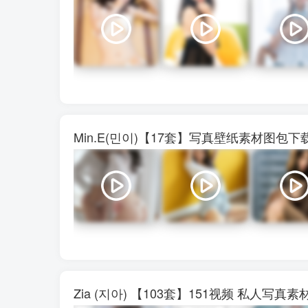
Min.E(민이)【17套】写真壁纸素材图包
Zia (지아) 【103套】151视频 私人写