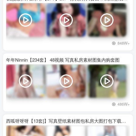
848W+
年年Ninnin【234套】 48视频 写真私房素材图集内购套图
486W+
西呱呀呀呀【13套]】写真壁纸素材图包私房大图打包下载百度网盘