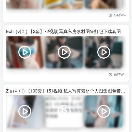
544W+
Echi (이치) 【3套】72视频 写真私房素材图集打包下载套图
967W+
Zia (지아) 【103套】151视频 私人写真素材个人图集图包带视频