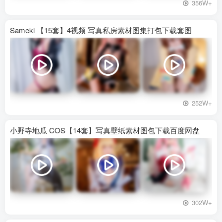
356W+
Sameki 【15套】4视频 写真私房素材图集打包下载套图
252W+
小野寺地瓜 COS【14套】写真壁纸素材图包下载百度网盘
302W+