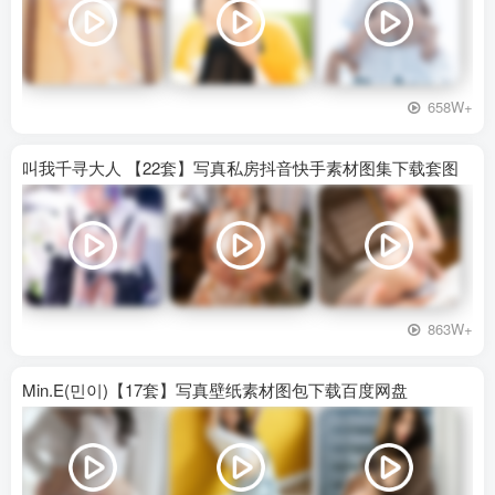
658W+
叫我千寻大人 【22套】写真私房抖音快手素材图集下载套图
863W+
Min.E(민이)【17套】写真壁纸素材图包下载百度网盘