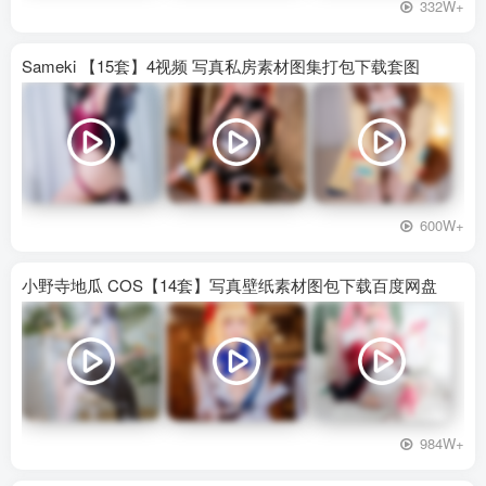
332W+
Sameki 【15套】4视频 写真私房素材图集打包下载套图
600W+
小野寺地瓜 COS【14套】写真壁纸素材图包下载百度网盘
984W+