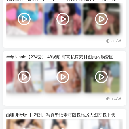
567W+
年年Ninnin【234套】 48视频 写真私房素材图集内购套图
174W+
西呱呀呀呀【13套]】写真壁纸素材图包私房大图打包下载百度网盘