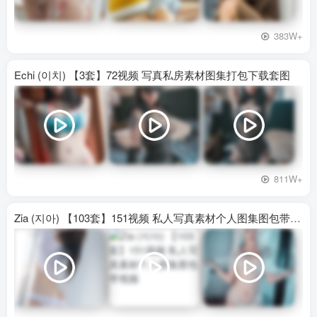
383W+
Echi (이치) 【3套】72视频 写真私房素材图集打包下载套图
811W+
Zia (지아) 【103套】151视频 私人写真素材个人图集图包带视频