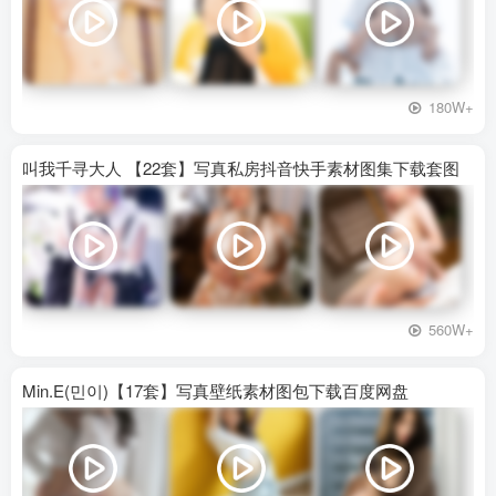
180W+
叫我千寻大人 【22套】写真私房抖音快手素材图集下载套图
560W+
Min.E(민이)【17套】写真壁纸素材图包下载百度网盘