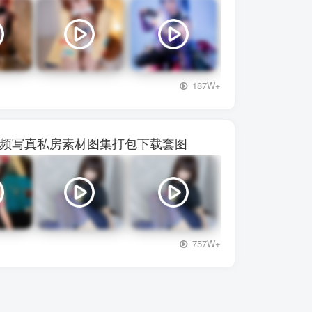
+3
187W+
】28视频写真私房素材图集打包下载套图
+3
757W+