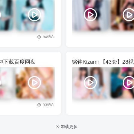
+3
845W+
图包下载百度网盘
铭铭Kizami 【43套
+3
939W+
加载更多