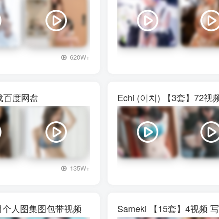
+3
620W+
下载百度网盘
Echi (이치) 【3套】
+3
135W+
真素材个人图集图包带视频
Sameki 【15套】4视