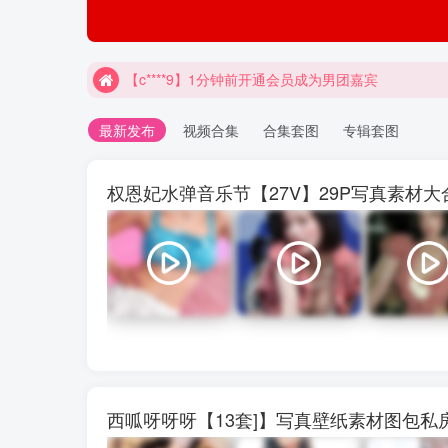
【c****9】1分钟前开通会员成为男团嘉宾
最新发布
视频合集
合集套图
专辑套图