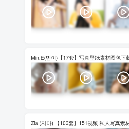
Min.E(민이)【17套】写真壁纸素材图包
Zia (지아) 【103套】151视频 私人写