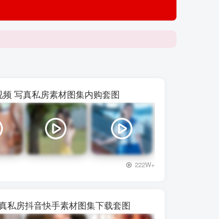
【p***
 48视频 写真私房素材图集内购套图
+3
222W+
写真私房抖音快手素材图集下载套图