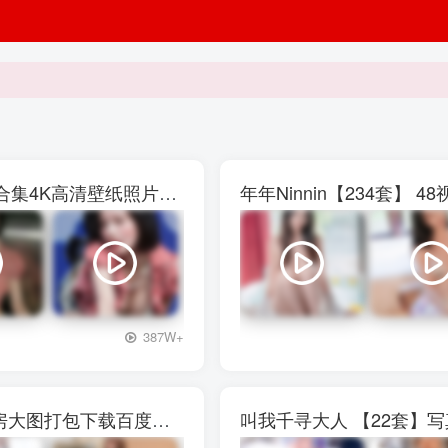
权恩妃水弹音乐节【27V】29P写真素材大合集4K高清壁纸照片素材
年年Ninnin【234套】
+3
387W+
西呱呀呀呀【13套]】写真壁纸素材图包私房大图打包下载百度网盘
叫我千寻大人 【22套】