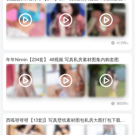
415W+
年年Ninnin【234套】 48视频 写真私房素材图集内购套图
860W+
西呱呀呀呀【13套]】写真壁纸素材图包私房大图打包下载百度网盘