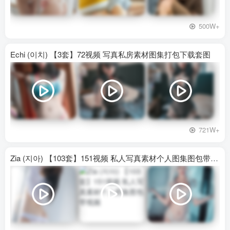
500W+
Echi (이치) 【3套】72视频 写真私房素材图集打包下载套图
721W+
Zia (지아) 【103套】151视频 私人写真素材个人图集图包带视频