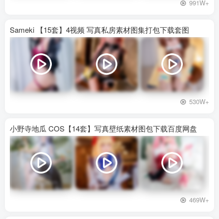
991W+
Sameki 【15套】4视频 写真私房素材图集打包下载套图
530W+
小野寺地瓜 COS【14套】写真壁纸素材图包下载百度网盘
469W+