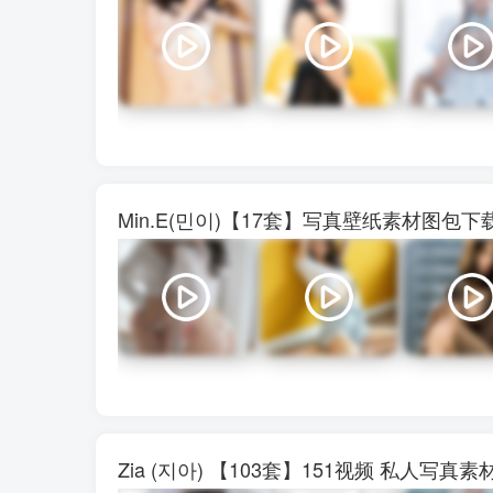
Min.E(민이)【17套】写真壁纸素材图包
Zia (지아) 【103套】151视频 私人写