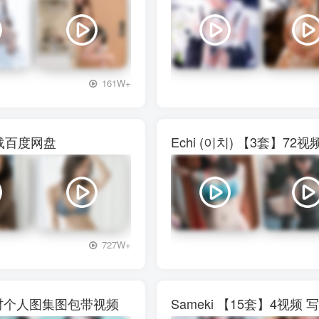
+3
161W+
下载百度网盘
Echi (이치) 【3套】
+3
727W+
真素材个人图集图包带视频
Sameki 【15套】4视