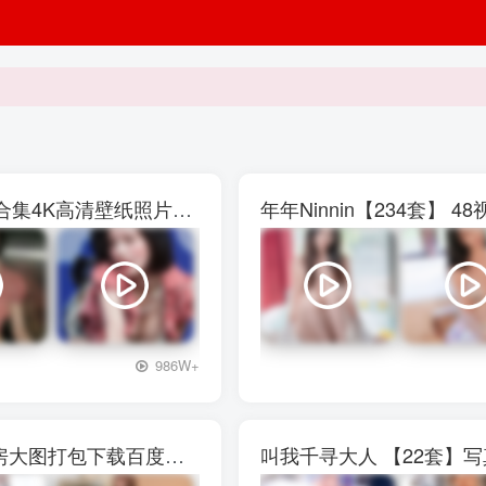
权恩妃水弹音乐节【27V】29P写真素材大合集4K高清壁纸照片素材
年年Ninnin【234套】
+3
986W+
西呱呀呀呀【13套]】写真壁纸素材图包私房大图打包下载百度网盘
叫我千寻大人 【22套】