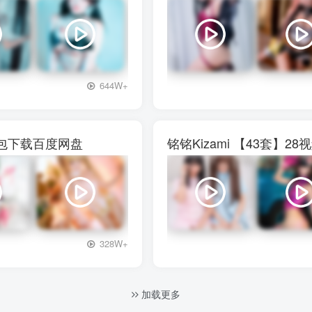
+3
644W+
图包下载百度网盘
铭铭Kizami 【43套
+3
328W+
加载更多