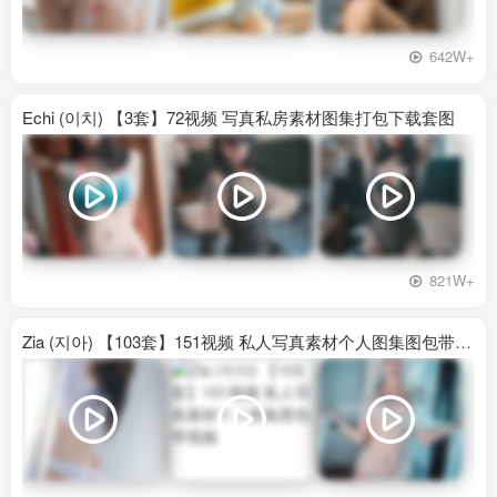
642W+
Echi (이치) 【3套】72视频 写真私房素材图集打包下载套图
821W+
Zia (지아) 【103套】151视频 私人写真素材个人图集图包带视频