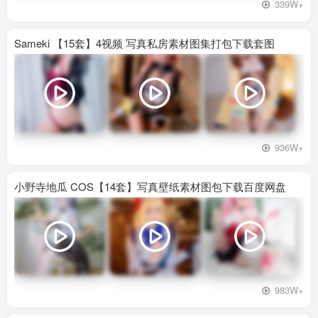
339W+
Sameki 【15套】4视频 写真私房素材图集打包下载套图
936W+
小野寺地瓜 COS【14套】写真壁纸素材图包下载百度网盘
983W+