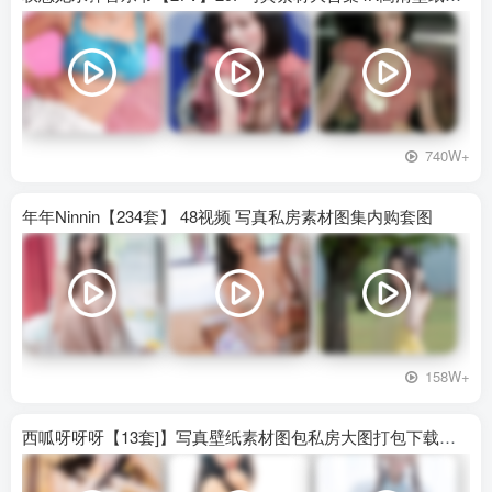
740W+
年年Ninnin【234套】 48视频 写真私房素材图集内购套图
158W+
西呱呀呀呀【13套]】写真壁纸素材图包私房大图打包下载百度网盘