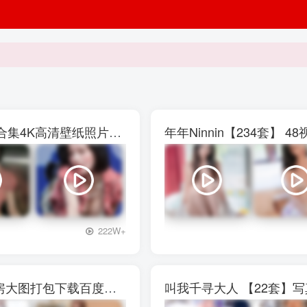
权恩妃水弹音乐节【27V】29P写真素材大合集4K高清壁纸照片素材
年年Ninnin【234套】
+3
222W+
西呱呀呀呀【13套]】写真壁纸素材图包私房大图打包下载百度网盘
叫我千寻大人 【22套】