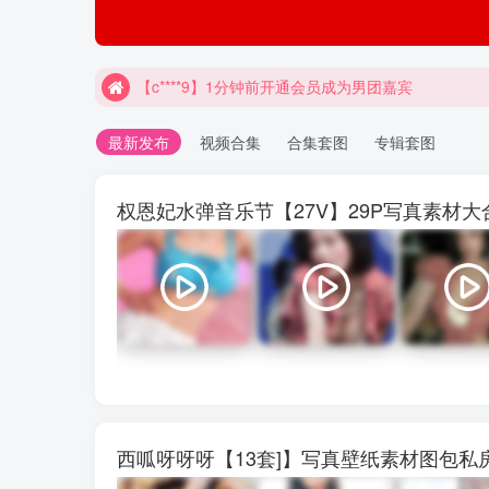
【c****9】1分钟前开通会员成为男团嘉宾
最新发布
视频合集
合集套图
专辑套图