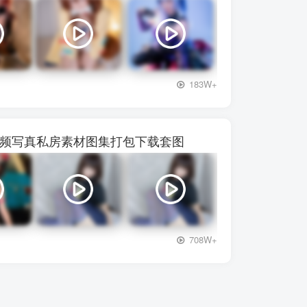
+3
183W+
】28视频写真私房素材图集打包下载套图
+3
708W+