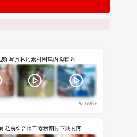
【p***
 48视频 写真私房素材图集内购套图
+3
198W+
写真私房抖音快手素材图集下载套图