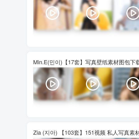
Min.E(민이)【17套】写真壁纸素材图包
Zia (지아) 【103套】151视频 私人写