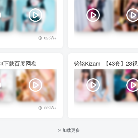
+3
625W+
图包下载百度网盘
铭铭Kizami 【43套
+3
289W+
加载更多