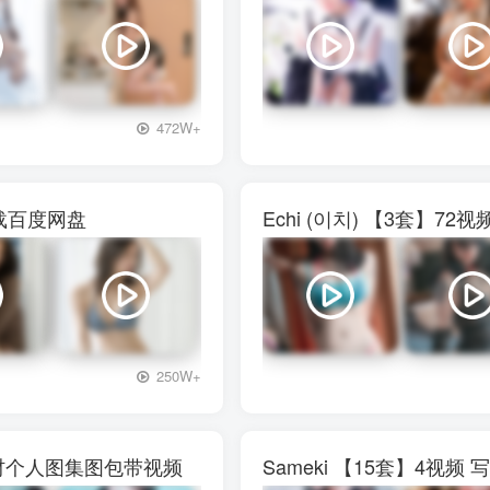
+3
472W+
下载百度网盘
Echi (이치) 【3套】
+3
250W+
真素材个人图集图包带视频
Sameki 【15套】4视