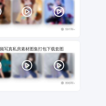
+3
591W+
】28视频写真私房素材图集打包下载套图
+3
896W+