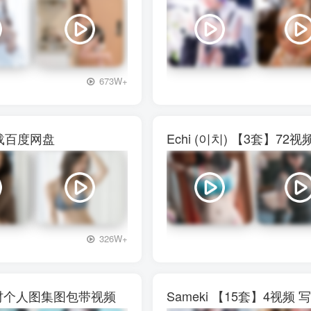
+3
673W+
下载百度网盘
Echi (이치) 【3套】
+3
326W+
真素材个人图集图包带视频
Sameki 【15套】4视