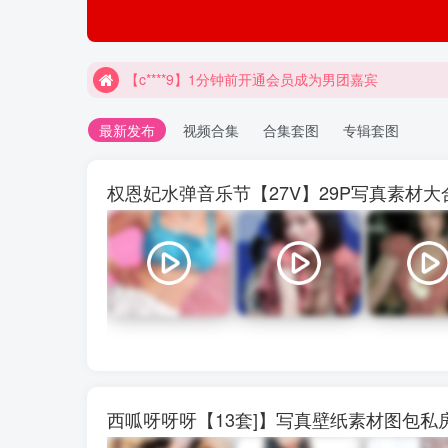
【c****9】1分钟前开通会员成为男团嘉宾
最新发布
视频合集
合集套图
专辑套图