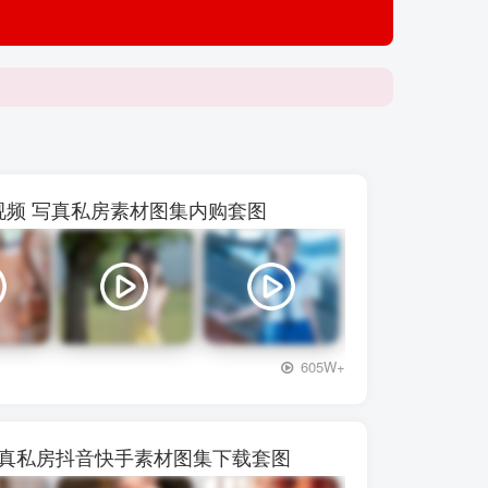
【p***
 48视频 写真私房素材图集内购套图
+3
605W+
写真私房抖音快手素材图集下载套图