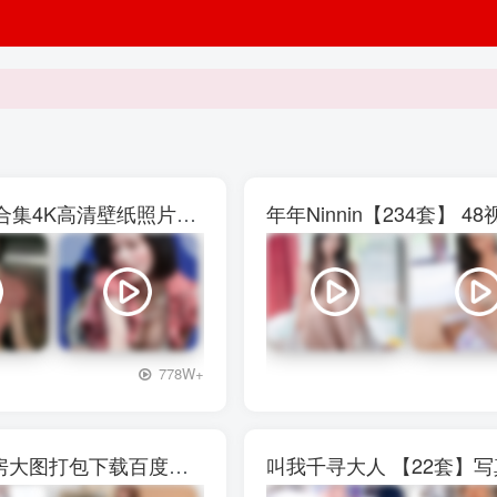
权恩妃水弹音乐节【27V】29P写真素材大合集4K高清壁纸照片素材
年年Ninnin【234套】
+3
778W+
西呱呀呀呀【13套]】写真壁纸素材图包私房大图打包下载百度网盘
叫我千寻大人 【22套】