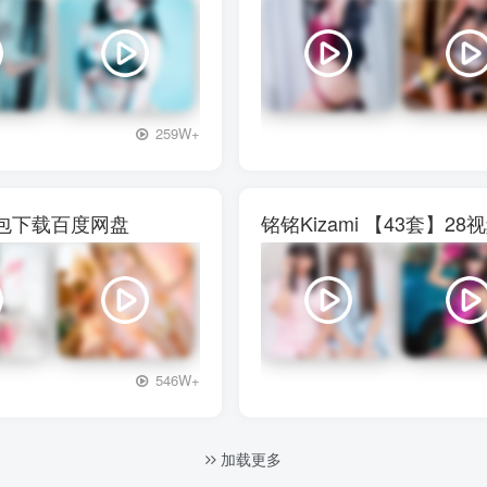
+3
259W+
图包下载百度网盘
铭铭Kizami 【43套
+3
546W+
加载更多