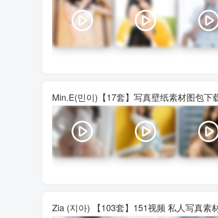
Min.E(민이)【17套】写真壁纸素材图包
Zia (지아) 【103套】151视频 私人写