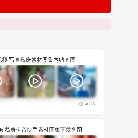
【p***
 48视频 写真私房素材图集内购套图
+3
483W+
写真私房抖音快手素材图集下载套图