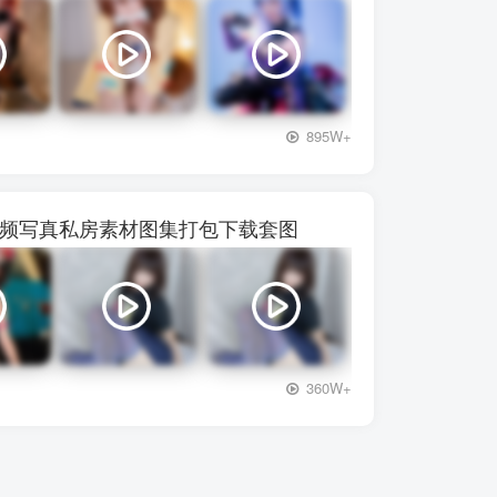
+3
895W+
】28视频写真私房素材图集打包下载套图
+3
360W+