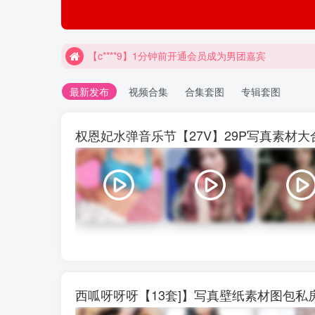
【c****9】1分钟前开通会员成为男团嘉宾
最新发布
视频合集
合集套图
专辑套图