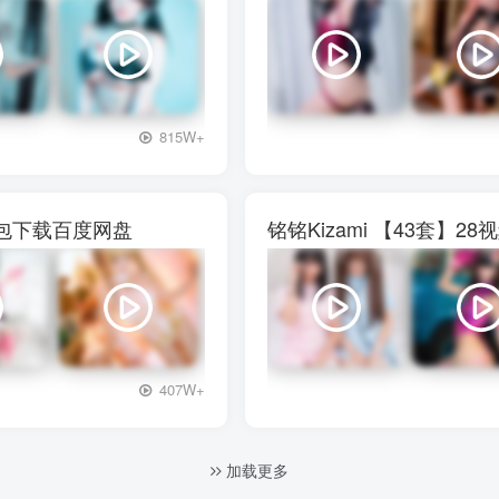
+3
815W+
图包下载百度网盘
铭铭Kizami 【43套
+3
407W+
加载更多