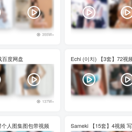
+3
355W+
下载百度网盘
Echi (이치) 【3套】
+3
137W+
真素材个人图集图包带视频
Sameki 【15套】4视