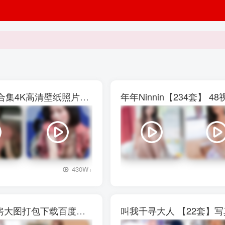
权恩妃水弹音乐节【27V】29P写真素材大合集4K高清壁纸照片素材
年年Ninnin【234套】
+3
430W+
西呱呀呀呀【13套]】写真壁纸素材图包私房大图打包下载百度网盘
叫我千寻大人 【22套】