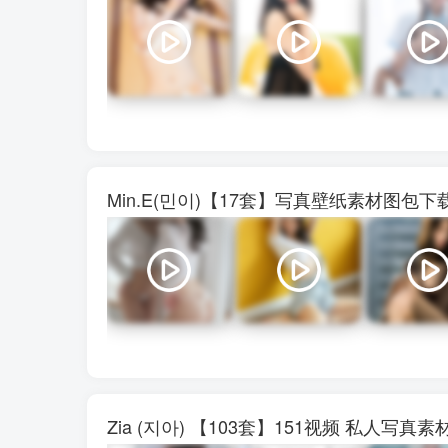
Min.E(민이)【17套】写真壁纸素材图包
Zia (지아) 【103套】151视频 私人写