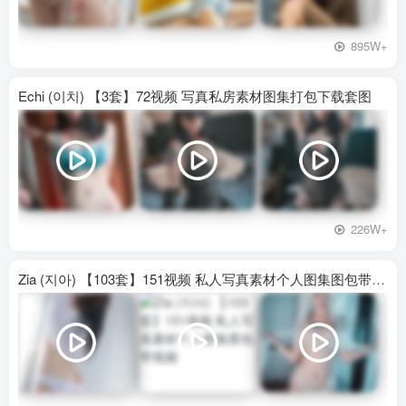
895W+
Echi (이치) 【3套】72视频 写真私房素材图集打包下载套图
226W+
Zia (지아) 【103套】151视频 私人写真素材个人图集图包带视频