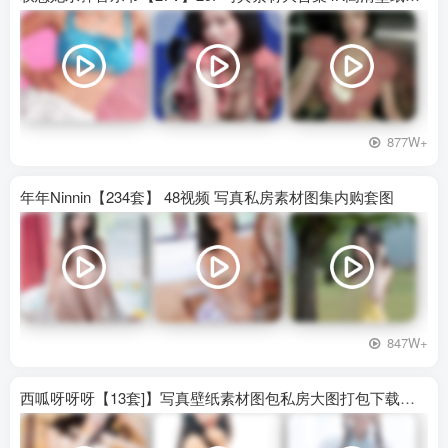
877W+
年年Ninnin【234套】 48视频 写真私房素材图集内购套图
847W+
西呱呀呀呀【13套]】写真壁纸素材图包私房大图打包下载百度网盘