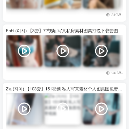
819W+
Echi (이치) 【3套】72视频 写真私房素材图集打包下载套图
240W+
Zia (지아) 【103套】151视频 私人写真素材个人图集图包带视频