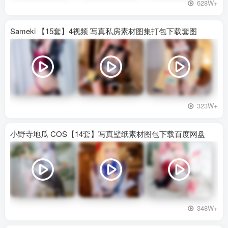
628W+
Sameki 【15套】4视频 写真私房素材图集打包下载套图
323W+
小野寺地瓜 COS【14套】写真壁纸素材图包下载百度网盘
348W+