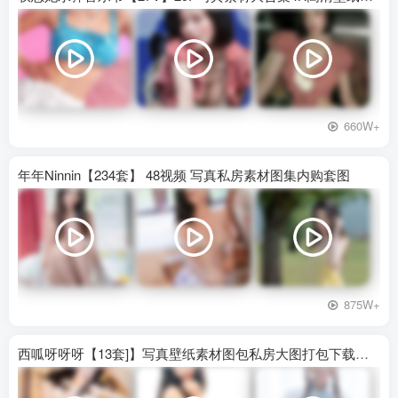
660W+
年年Ninnin【234套】 48视频 写真私房素材图集内购套图
875W+
西呱呀呀呀【13套]】写真壁纸素材图包私房大图打包下载百度网盘