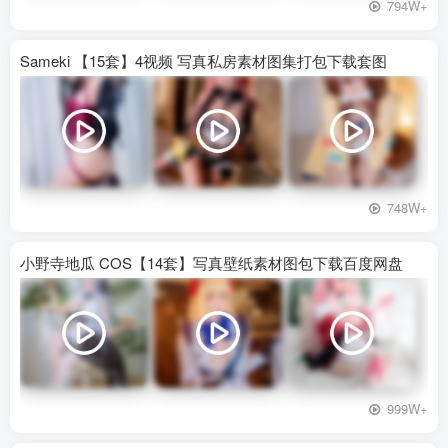
794W+
Sameki 【15套】4视频 写真私房素材图集打包下载套图
748W+
小野寺地瓜 COS【14套】写真壁纸素材图包下载百度网盘
999W+