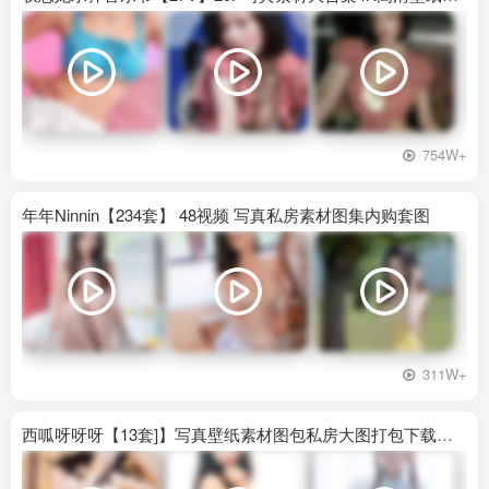
754W+
年年Ninnin【234套】 48视频 写真私房素材图集内购套图
311W+
西呱呀呀呀【13套]】写真壁纸素材图包私房大图打包下载百度网盘