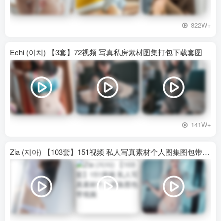
822W+
Echi (이치) 【3套】72视频 写真私房素材图集打包下载套图
141W+
Zia (지아) 【103套】151视频 私人写真素材个人图集图包带视频