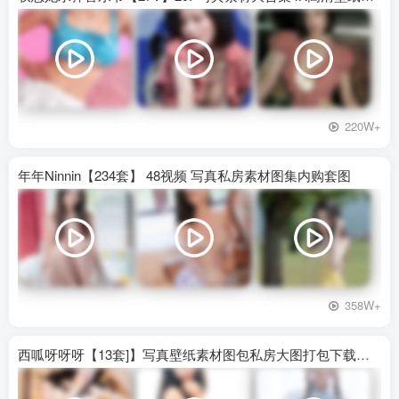
220W+
年年Ninnin【234套】 48视频 写真私房素材图集内购套图
358W+
西呱呀呀呀【13套]】写真壁纸素材图包私房大图打包下载百度网盘