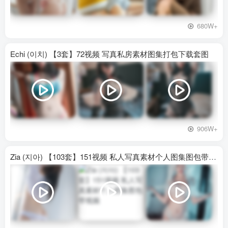
680W+
Echi (이치) 【3套】72视频 写真私房素材图集打包下载套图
906W+
Zia (지아) 【103套】151视频 私人写真素材个人图集图包带视频