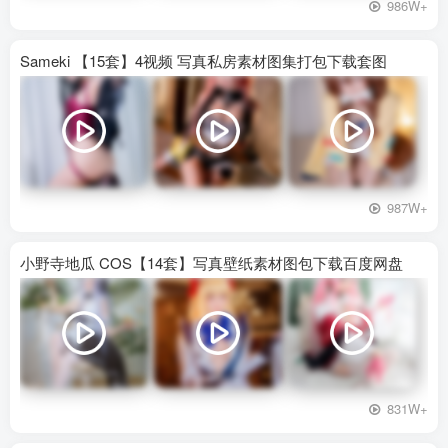
986W+
Sameki 【15套】4视频 写真私房素材图集打包下载套图
987W+
小野寺地瓜 COS【14套】写真壁纸素材图包下载百度网盘
831W+