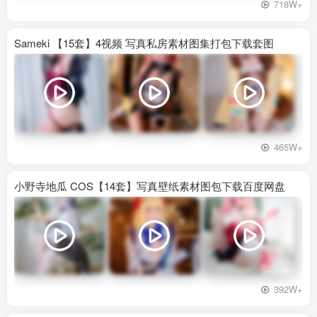
718W+
Sameki 【15套】4视频 写真私房素材图集打包下载套图
465W+
小野寺地瓜 COS【14套】写真壁纸素材图包下载百度网盘
392W+