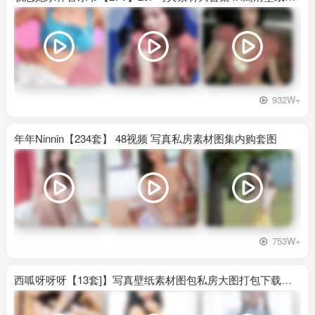
932W+
年年Ninnin【234套】 48视频 写真私房素材图集内购套图
753W+
西呱呀呀呀【13套]】写真壁纸素材图包私房大图打包下载百度网盘