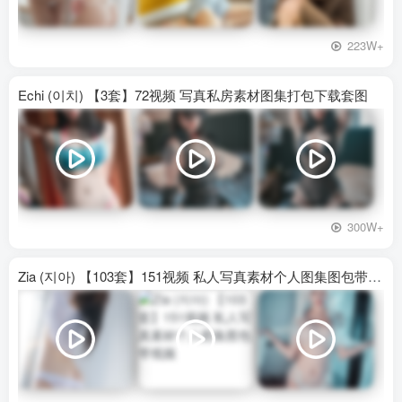
223W+
Echi (이치) 【3套】72视频 写真私房素材图集打包下载套图
300W+
Zia (지아) 【103套】151视频 私人写真素材个人图集图包带视频