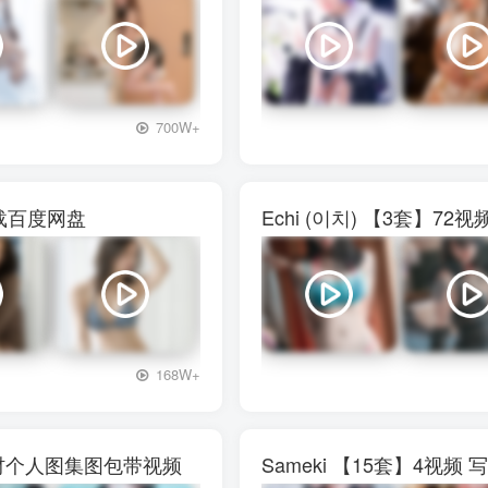
+3
700W+
下载百度网盘
Echi (이치) 【3套】
+3
168W+
真素材个人图集图包带视频
Sameki 【15套】4视