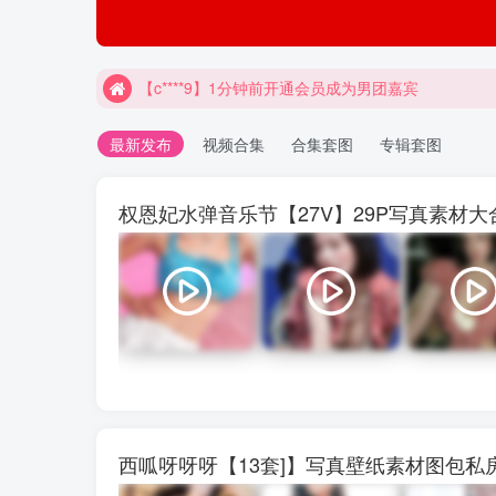
【c****9】1分钟前开通会员成为男团嘉宾
最新发布
视频合集
合集套图
专辑套图