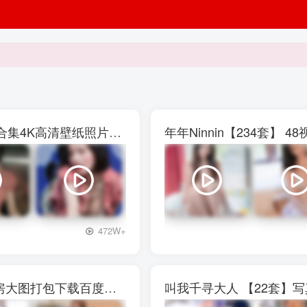
权恩妃水弹音乐节【27V】29P写真素材大合集4K高清壁纸照片素材
年年Ninnin【234套】
+3
472W+
西呱呀呀呀【13套]】写真壁纸素材图包私房大图打包下载百度网盘
叫我千寻大人 【22套】