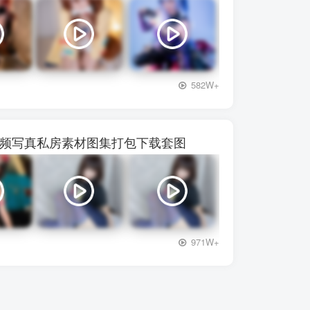
+3
582W+
】28视频写真私房素材图集打包下载套图
+3
971W+