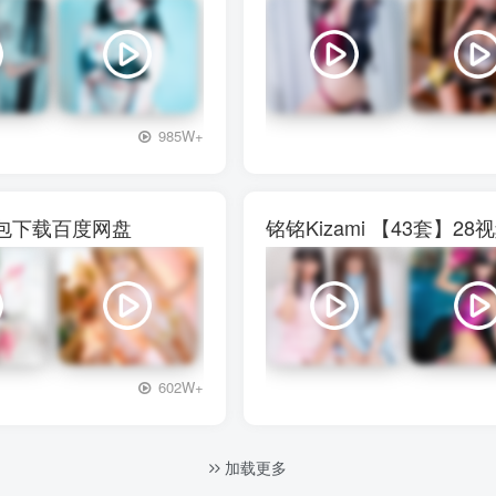
+3
985W+
图包下载百度网盘
铭铭Kizami 【43套
+3
602W+
加载更多