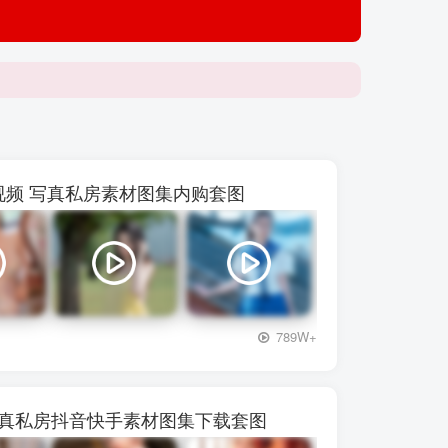
【p***
 48视频 写真私房素材图集内购套图
+3
789W+
写真私房抖音快手素材图集下载套图