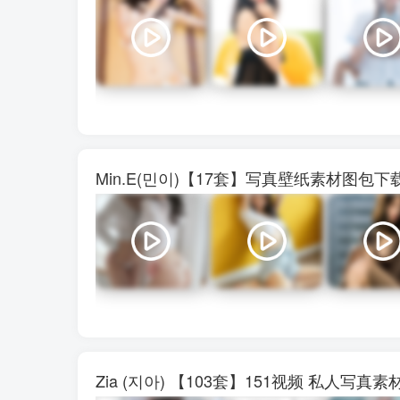
Min.E(민이)【17套】写真壁纸素材图包
Zia (지아) 【103套】151视频 私人写