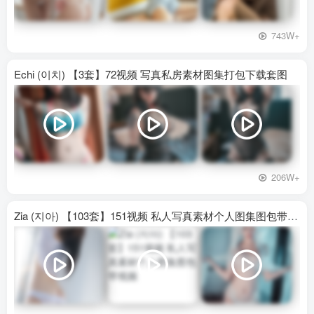
743W+
Echi (이치) 【3套】72视频 写真私房素材图集打包下载套图
206W+
Zia (지아) 【103套】151视频 私人写真素材个人图集图包带视频