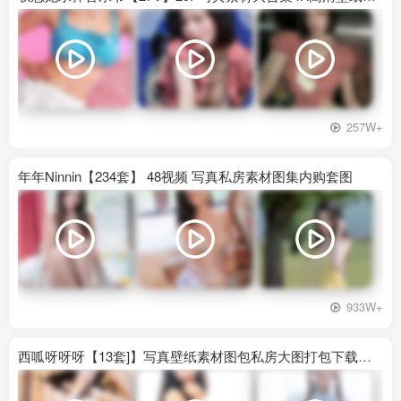
257W+
年年Ninnin【234套】 48视频 写真私房素材图集内购套图
933W+
西呱呀呀呀【13套]】写真壁纸素材图包私房大图打包下载百度网盘