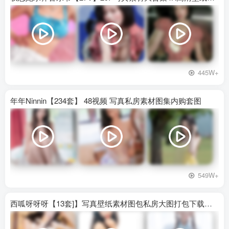
445W+
年年Ninnin【234套】 48视频 写真私房素材图集内购套图
549W+
西呱呀呀呀【13套]】写真壁纸素材图包私房大图打包下载百度网盘