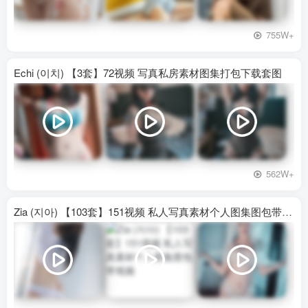
755W+
Echi (이치) 【3套】72视频 写真私房素材图集打包下载套图
562W+
Zia (지아) 【103套】151视频 私人写真素材个人图集图包带视频