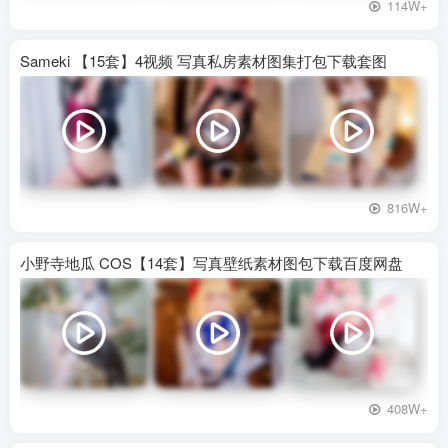
114W+
Sameki 【15套】4视频 写真私房素材图集打包下载套图
816W+
小野寺地瓜 COS【14套】写真壁纸素材图包下载百度网盘
408W+